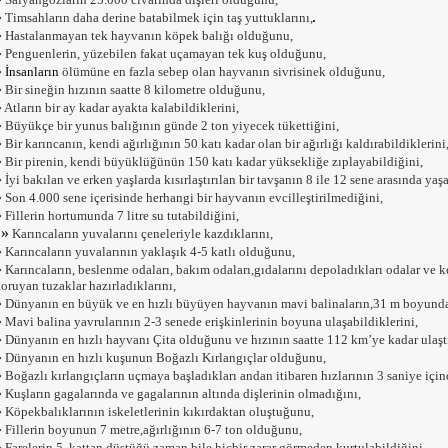
»
Timsahların daha derine batabilmek için taş yuttuklarını,
»
Hastalanmayan tek hayvanın köpek balığı olduğunu,
»
Penguenlerin, yüzebilen fakat uçamayan tek kuş olduğunu,
»
İnsanların
ölümüne en fazla sebep olan hayvanın sivrisinek olduğunu,
»
Bir sineğin hızının saatte 8 kilometre olduğunu,
»
Atların bir ay kadar ayakta kalabildiklerini,
»
Büyükçe bir yunus balığının günde 2 ton yiyecek tükettiğini,
»
Bir karıncanın, kendi ağırlığının 50 katı kadar olan bir ağırlığı kaldırabildiklerini
»
Bir pirenin, kendi büyüklüğünün 150 katı kadar yüksekliğe zıplayabildiğini,
»
İyi bakılan ve erken yaşlarda kısırlaştırılan bir tavşanın 8 ile 12 sene arasında yaş
»
Son 4.000 sene içerisinde herhangi bir hayvanın evcilleştirilmediğini,
»
Fillerin hortumunda 7 litre su tutabildiğini,
»
Karıncaların yuvalarını çeneleriyle kazdıklarını,
»
Karıncaların yuvalarının yaklaşık 4-5 katlı olduğunu,
»
Karıncaların, beslenme odaları, bakım odaları,gıdalarını depoladıkları odalar ve ke
oruyan tuzaklar hazırladıklarını,
»
Dünyanın en büyük ve en hızlı büyüyen hayvanın mavi balinaların,31 m boyunda,
»
Mavi balina yavrularının 2-3 senede erişkinlerinin boyuna ulaşabildiklerini,
»
Dünyanın en hızlı hayvanı Çita olduğunu ve hızının saatte 112 km’ye kadar ulaşt
»
Dünyanın en hızlı kuşunun Boğazlı Kırlangıçlar olduğunu,
»
Boğazlı kırlangıçların uçmaya başladıkları andan itibaren hızlarının 3 saniye için
»
Kuşların gagalarında ve gagalarının altında dişlerinin olmadığını,
»
Köpekbalıklarının iskeletlerinin kıkırdaktan oluştuğunu,
»
Fillerin boyunun 7 metre,ağırlığının 6-7 ton olduğunu,
»
Farelerin 5. kattan düştüğü zaman bile,hiçbir zarar görmeden kurtulabildiğini,