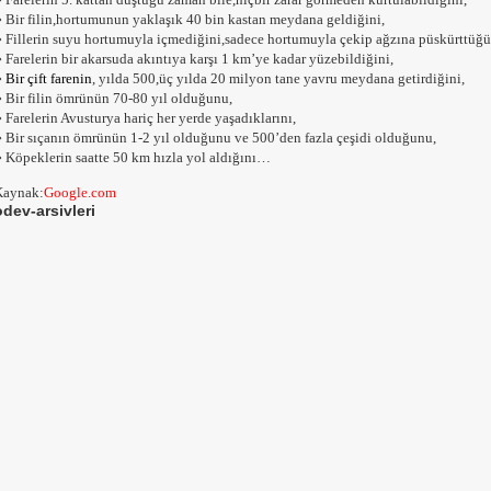
»
Bir filin,hortumunun yaklaşık 40 bin kastan meydana geldiğini,
»
Fillerin suyu hortumuyla içmediğini,sadece hortumuyla çekip ağzına püskürttüğü
»
Farelerin bir akarsuda akıntıya karşı 1 km’ye kadar yüzebildiğini,
»
Bir çift farenin
, yılda 500,üç yılda 20 milyon tane yavru meydana getirdiğini,
»
Bir filin ömrünün 70-80 yıl olduğunu,
»
Farelerin Avusturya hariç her yerde yaşadıklarını,
»
Bir sıçanın ömrünün 1-2 yıl olduğunu ve 500’den fazla çeşidi olduğunu,
»
Köpeklerin saatte 50 km hızla yol aldığını…
Kaynak:
Google.com
odev-arsivleri