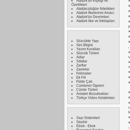
Atatürk'ün Kişiliği ve
Özellikleri
Atatükcülüğün Nitelikleri
Atatürk İlkelerinin Amacı
Atatürk'ün Devrimleri
Atatürk ilke ve İnkilapları
p
Sözcükte Yapı
Ses Bilgisi
Yazım Kuralları
Sözcük Türleri
s
Adlar
Sıfatlar
Zarflar
s
Zamirler
Fiilimsiler
Ek Fiil
Fiilde Çatı
Cümlenin Ögeleri
Cümle Türleri
Anlatım Bozuklukları
Türkçe Video Anlatımları
s
k
Sayı Sistemleri
Sayılar
Ebob - Ekok