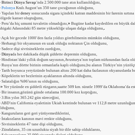
»
Birinci Dünya Savaşı
’nda 2.500.000 tane atın kullanıldığını,
»
Polonya
Kralı August’un 350 tane çocuğunun olduğunu,
»
Yapılan bir
deney
sonucunda sigara içindeki katran maddesinin bir farenin sırtına 
ölgede kanser oluştuğunu,
»
»
Peru’da hiç umumi tuvaletin olmadığını,
Bugüne kadar kaydedilen en büyük dal
shigaki Adasındaki 85 metre yüksekliğe ulaşan dalga olduğunu,
»
Açık bir gecede 1000’den fazla yıldızı görebilmenin mümkün olduğunu,
»
Herhangi bir okyanusun en uzak olduğu noktanın Çin olduğunu,
»
Sadece dişi sivrisineklerin ısırdığını,
»
Dünya
da her dakikada düşük şiddette depremin olduğunu,
»
Hindistan’daki yıllık doğum sayısının,Avusturya’nın toplam nüfusundan fazla ol
»
Rusya’nın dörtte birinin ormanlarla kaplı olduğunu,bu alanın Türkiye’nin yüzöl
»
Tarih boyunca yeryüzünde bulunan altını 200 kat daha fazlasının okyanuslarda 
»
Köpeklerin ter bezlerinin ayaklarının altında olduğunu,
»
Salatalığın %96’sının su olduğunu,
»
Yer yüzünde en şiddetli rüzgarın,saatte 509 km. süratle 1999’da Oklahoma’da est
»
Bir insanın,gözünü günde ortalama 100.000 kez kırptığını,
»
3.Bin yılın 365.242 gün süreceğini,
»
ABD’nin California eyaletinin Ukiah kentinde bulunan ve 112,8 metre uzunluğu
olduğunu,
»
Kanguruların geri geri yürüyemediklerini,
»
İstakozların kanının mavi renkte olduğunu,
»
Sivrisineklerin 47 tane dişi olduğunu,
»
Zürafaların, 35 cm uzunlukta siyah bir dile sahip olduklarını,
»
Salyangozların 25.000 civarında dişleri olduğunu,