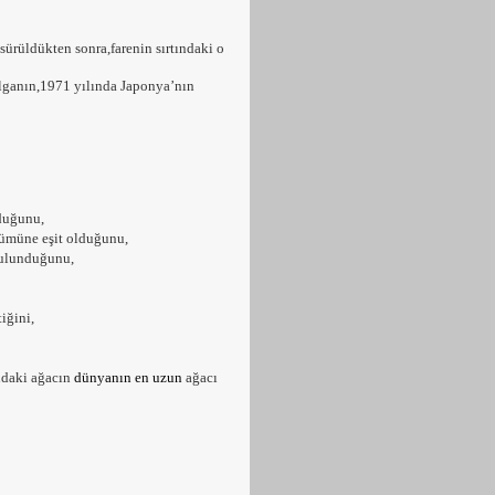
sürüldükten sonra,farenin sırtındaki o
ganın,1971 yılında Japonya’nın
duğunu,
çümüne eşit olduğunu,
bulunduğunu,
iğini,
ndaki ağacın
dünyanın en uzun
ağacı