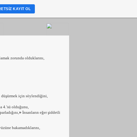
ETSIZ KAYIT OL
plamak zorunda olduklarını,
ni düşürmek için söylendiğini,
ya 4.’sü olduğunu,
»
 parladığını,
İnsanların eğer şiddetli
kyüzüne bakamadıklarını,