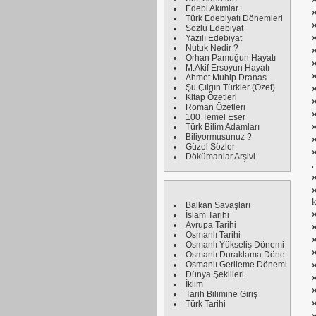
Edebi Akımlar
Türk Edebiyatı Dönemleri
Sözlü Edebiyat
Yazılı Edebiyat
Nutuk Nedir ?
Orhan Pamuğun Hayatı
M.Akif Ersoyun Hayatı
Ahmet Muhip Dranas
Şu Çılgın Türkler (Özet)
Kitap Özetleri
Roman Özetleri
100 Temel Eser
Türk Bilim Adamları
Biliyormusunuz ?
Güzel Sözler
Dökümanlar Arşivi
k
Balkan Savaşları
İslam Tarihi
Avrupa Tarihi
Osmanlı Tarihi
Osmanlı Yükseliş Dönemi
Osmanlı Duraklama Döne.
Osmanlı Gerileme Dönemi
Dünya Şekilleri
İklim
Tarih Bilimine Giriş
Türk Tarihi