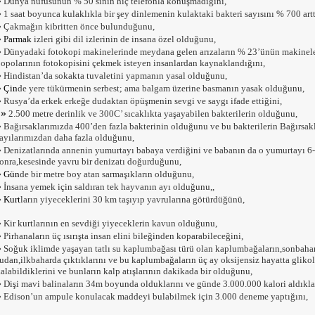
»
Dünya nüfusunun % 50’sinin hiç telefonla konuşmadığını,
»
1 saat boyunca kulaklıkla bir şey dinlemenin kulaktaki bakteri sayısını % 700 artt
»
Çakmağın kibritten önce bulunduğunu,
»
Parmak
izleri gibi dil izlerinin de insana özel olduğunu,
»
Dünyadaki fotokopi makinelerinde meydana gelen arızaların % 23’ünün makineler
opolarının fotokopisini çekmek isteyen insanlardan kaynaklandığını,
»
Hindistan’da sokakta tuvaletini yapmanın yasal olduğunu,
»
Çin
de yere tükürmenin serbest; ama balgam üzerine basmanın yasak olduğunu,
»
Rusya’da erkek erkeğe dudaktan öpüşmenin sevgi ve saygı ifade ettiğini,
»
2.500 metre derinlik ve 300C’ sıcaklıkta yaşayabilen bakterilerin olduğunu,
»
Bağırsaklarımızda 400’den fazla bakterinin olduğunu ve bu bakterilerin Bağırsakl
ayılarımızdan daha fazla olduğunu,
»
Denizatlarında annenin yumurtayı babaya verdiğini ve babanın da o yumurtayı 6-8
onra,kesesinde yavru bir denizatı doğurduğunu,
»
Gün
de bir metre boy atan sarmaşıkların olduğunu,
»
İnsana yemek için saldıran tek hayvanın ayı olduğunu,,
»
Kurt
ların yiyeceklerini 30 km taşıyıp yavrularına götürdüğünü,
»
Kir kurtlarının en sevdiği yiyeceklerin kavun olduğunu,
»
Pirhanaların üç ısırışta insan elini bileğinden koparabileceğini,
»
Soğuk iklimde yaşayan tatlı su kaplumbağası türü olan kaplumbağaların,sonbaharda
udan,ilkbaharda çıktıklarını ve bu kaplumbağaların üç ay oksijensiz hayatta glikol
alabildiklerini ve bunların kalp atışlarının dakikada bir olduğunu,
»
Dişi mavi balinaların 34m boyunda olduklarını ve günde 3.000.000 kalori aldıklar
»
Edison’un ampule konulacak maddeyi bulabilmek için 3.000 deneme yaptığını,