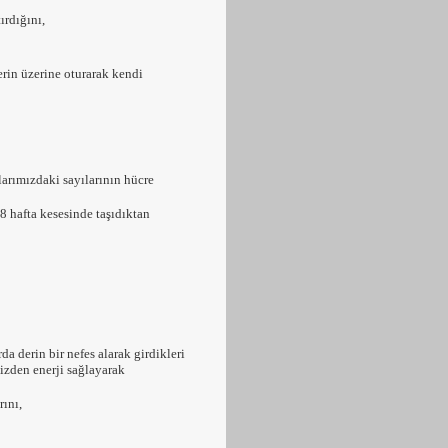
ırdığını,
in üzerine oturarak kendi
arımızdaki sayılarının hücre
 hafta kesesinde taşıdıktan
 derin bir nefes alarak girdikleri
izden enerji sağlayarak
ını,