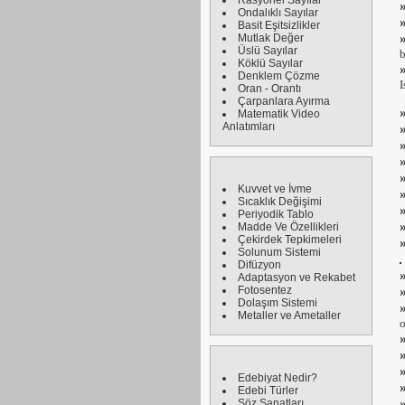
Rasyonel Sayılar
Ondalıklı Sayılar
Basit Eşitsizlikler
Mutlak Değer
Üslü Sayılar
b
Köklü Sayılar
Denklem Çözme
I
Oran - Orantı
Çarpanlara Ayırma
Matematik Video
Anlatımları
Kuvvet ve İvme
Sıcaklık Değişimi
Periyodik Tablo
Madde Ve Özellikleri
Çekirdek Tepkimeleri
Solunum Sistemi
Difüzyon
Adaptasyon ve Rekabet
Fotosentez
Dolaşım Sistemi
Metaller ve Ametaller
Edebiyat Nedir?
Edebi Türler
Söz Sanatları