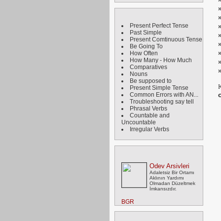
Present Perfect Tense
Past Simple
Present Comtinuous Tense
Be Going To
How Often
How Many - How Much
Comparatives
Nouns
Be supposed to
Present Simple Tense
Common Errors with AN...
Troubleshooting say tell
Phrasal Verbs
Countable and
Uncountable
Irregular Verbs
Odev Arsivleri
Adaletsiz Bir Ortamı
Aklının Yardımı
Olmadan Düzeltmek
İmkansızdır.
BGR