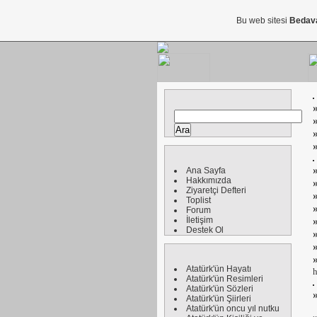
Bu web sitesi
Bedav
Ana Sayfa
Hakkımızda
Ziyaretçi Defteri
Toplist
Forum
İletişim
Destek Ol
Atatürk'ün Hayatı
h
Atatürk'ün Resimleri
Atatürk'ün Sözleri
Atatürk'ün Şiirleri
Atatürk'ün oncu yıl nutku