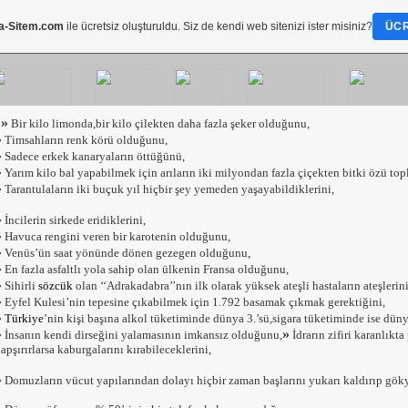
a-Sitem.com
ile ücretsiz oluşturuldu. Siz de kendi web sitenizi ister misiniz?
ÜCR
»
Bir kilo limonda,bir kilo çilekten daha fazla şeker olduğunu,
»
Timsahların renk körü olduğunu,
»
Sadece erkek kanaryaların öttüğünü,
»
Yarım kilo bal yapabilmek için arıların iki milyondan fazla çiçekten bitki özü to
»
Tarantulaların iki buçuk yıl hiçbir şey yemeden yaşayabildiklerini,
»
İncilerin sirkede eridiklerini,
»
Havuca rengini veren bir karotenin olduğunu,
»
Venüs’ün saat yönünde dönen gezegen olduğunu,
»
En fazla asfaltlı yola sahip olan ülkenin Fransa olduğunu,
»
Sihirli
sözcük
olan ‘‘Adrakadabra’’nın ilk olarak yüksek ateşli hastaların ateşleri
»
Eyfel Kulesi’nin tepesine çıkabilmek için 1.792 basamak çıkmak gerektiğini,
»
Türkiye
’nin kişi başına alkol tüketiminde dünya 3.’sü,sigara tüketiminde ise dün
»
»
İnsanın kendi dirseğini yalamasının imkansız olduğunu,
İdrarın zifiri karanlıkta
apşırırlarsa kaburgalarını kırabileceklerini,
»
Domuzların vücut yapılarından dolayı hiçbir zaman başlarını yukarı kaldırıp gö