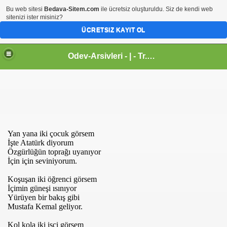
Bu web sitesi
Bedava-Sitem.com
ile ücretsiz oluşturuldu. Siz de kendi web
sitenizi ister misiniz?
ÜCRETSIZ KAYIT OL
Odev-Arsivleri - | - Tr.gg - Sanal Egitim Yuvasi
Yan yana iki çocuk görsem
İşte Atatürk diyorum
Özgürlüğün toprağı uyanıyor
İçin için seviniyorum.
Koşuşan iki öğrenci görsem
İçimin güneşi ısınıyor
Yürüyen bir bakış gibi
Mustafa Kemal geliyor.
Kol kola iki işçi görsem