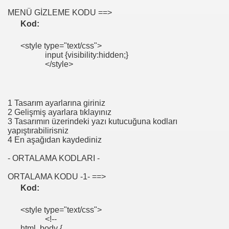
MENÜ GİZLEME KODU ==>
Kod:
<style type="text/css">
input {visibility:hidden;}
</style>
1 Tasarım ayarlarına giriniz
2 Gelişmiş ayarlara tıklayınız
3 Tasarımın üzerindeki yazı kutucuğuna kodları
yapıştırabilirisniz
4 En aşağıdan kaydediniz
- ORTALAMA KODLARI -
ORTALAMA KODU -1- ==>
Kod:
<style type="text/css">
<!--
html, body {