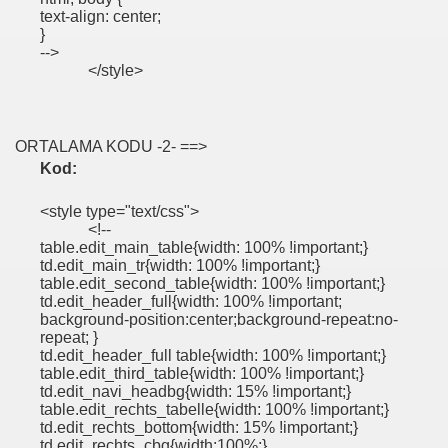
text-align: center;
}
-->
</style>
ORTALAMA KODU -2- ==>
Kod:
<style type="text/css">
<!--
table.edit_main_table{width: 100% !important;}
td.edit_main_tr{width: 100% !important;}
table.edit_second_table{width: 100% !important;}
td.edit_header_full{width: 100% !important;
background-position:center;background-repeat:no-
repeat; }
td.edit_header_full table{width: 100% !important;}
table.edit_third_table{width: 100% !important;}
td.edit_navi_headbg{width: 15% !important;}
table.edit_rechts_tabelle{width: 100% !important;}
td.edit_rechts_bottom{width: 15% !important;}
td.edit_rechts_cbg{width:100%;}