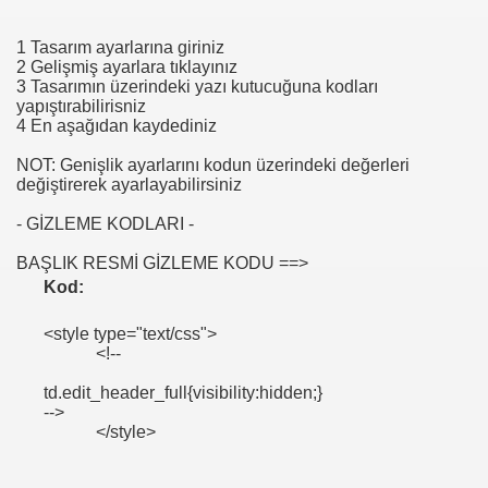
1 Tasarım ayarlarına giriniz
2 Gelişmiş ayarlara tıklayınız
3 Tasarımın üzerindeki yazı kutucuğuna kodları
yapıştırabilirisniz
4 En aşağıdan kaydediniz
NOT: Genişlik ayarlarını kodun üzerindeki değerleri
değiştirerek ayarlayabilirsiniz
- GİZLEME KODLARI -
BAŞLIK RESMİ GİZLEME KODU ==>
Kod:
<style type="text/css">
<!--
td.edit_header_full{visibility:hidden;}
-->
</style>