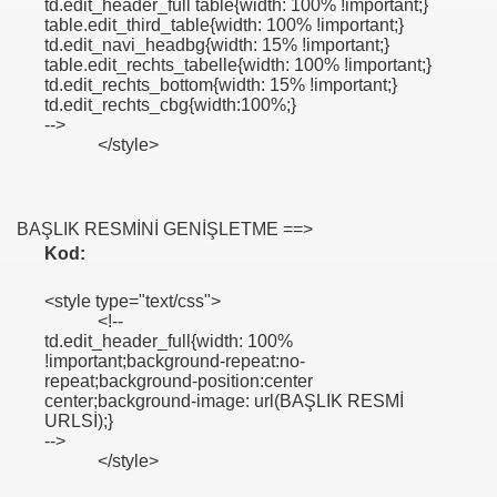
td.edit_header_full table{width: 100% !important;}
table.edit_third_table{width: 100% !important;}
td.edit_navi_headbg{width: 15% !important;}
table.edit_rechts_tabelle{width: 100% !important;}
td.edit_rechts_bottom{width: 15% !important;}
td.edit_rechts_cbg{width:100%;}
-->
</style>
BAŞLIK RESMİNİ GENİŞLETME ==>
Kod:
<style type="text/css">
<!--
td.edit_header_full{width: 100%
!important;background-repeat:no-
repeat;background-position:center
center;background-image: url(BAŞLIK RESMİ
URLSİ);}
-->
</style>