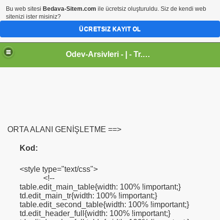
Bu web sitesi
Bedava-Sitem.com
ile ücretsiz oluşturuldu. Siz de kendi web
sitenizi ister misiniz?
ÜCRETSIZ KAYIT OL
Odev-Arsivleri - | - Tr.gg - Sanal Egitim Yuvasi
ORTA ALANI GENİŞLETME ==>
Kod:
<style type="text/css">
<!--
table.edit_main_table{width: 100% !important;}
td.edit_main_tr{width: 100% !important;}
table.edit_second_table{width: 100% !important;}
td.edit_header_full{width: 100% !important;}