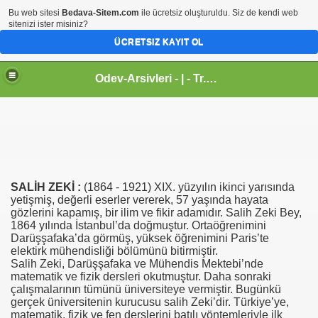
Bu web sitesi
Bedava-Sitem.com
ile ücretsiz oluşturuldu. Siz de kendi web
sitenizi ister misiniz?
ÜCRETSIZ KAYIT OL
Odev-Arsivleri - | - Tr.gg - Sanal Egitim Yuvasi
SALİH ZEKİ :
(1864 - 1921) XIX. yüzyılın ikinci yarısında
yetişmiş, değerli eserler vererek, 57 yaşında hayata
gözlerini kapamış, bir ilim ve fikir adamıdır. Salih Zeki Bey,
1864 yılında İstanbul’da doğmuştur. Ortaöğrenimini
Darüşşafaka’da görmüş, yüksek öğrenimini Paris’te
elektirk mühendisliği bölümünü bitirmiştir.
Salih Zeki, Darüşşafaka ve Mühendis Mektebi’nde
matematik ve fizik dersleri okutmuştur. Daha sonraki
çalışmalarının tümünü üniversiteye vermiştir. Bugünkü
gerçek üniversitenin kurucusu salih Zeki’dir. Türkiye’ye,
matematik, fizik ve fen derslerini batılı yöntemleriyle ilk