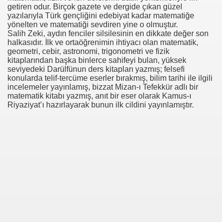
getiren odur. Birçok gazete ve dergide çıkan güzel
yazılarıyla Türk gençliğini edebiyat kadar matematiğe
yönelten ve matematiği sevdiren yine o olmuştur.
Salih Zeki, aydın fenciler silsilesinin en dikkate değer son
halkasıdır. İlk ve ortaöğrenimin ihtiyacı olan matematik,
geometri, cebir, astronomi, trigonometri ve fizik
kitaplarından başka binlerce sahifeyi bulan, yüksek
seviyedeki Darülfünun ders kitapları yazmış; felsefi
konularda telif-tercüme eserler bırakmış, bilim tarihi ile ilgili
incelemeler yayınlamış, bizzat Mizan-ı Tefekkür adlı bir
matematik kitabı yazmış, anıt bir eser olarak Kamus-ı
Riyaziyat’ı hazırlayarak bunun ilk cildini yayınlamıştır.