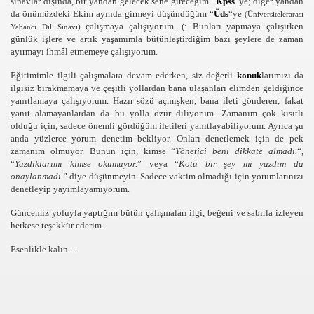
sınavlar dışında, bir yandan gelecek sene gireceğim “
Kpss
“ye; diğer yandan
da önümüzdeki Ekim ayında girmeyi düşündüğüm “
Üds
“ye
(Üniversitelerarası
çalışmaya çalışıyorum. (: Bunları yapmaya çalışırken
Yabancı Dil Sınavı)
günlük işlere ve artık yaşamımla bütünleştirdiğim bazı şeylere de zaman
ayırmayı ihmâl etmemeye çalışıyorum.
Eğitimimle ilgili çalışmalara devam ederken, siz değerli
konuk
larımızı da
ilgisiz bırakmamaya ve çeşitli yollardan bana ulaşanları elimden geldiğince
yanıtlamaya çalışıyorum. Hazır sözü açmışken, bana ileti gönderen; fakat
yanıt alamayanlardan da bu yolla özür diliyorum. Zamanım çok kısıtlı
olduğu için, sadece önemli gördüğüm iletileri yanıtlayabiliyorum. Ayrıca şu
anda yüzlerce yorum denetim bekliyor. Onları denetlemek için de pek
zamanım olmuyor. Bunun için, kimse “
Yönetici beni dikkate almadı.
“,
“
Yazdıklarımı kimse okumuyor.
” veya “
Kötü bir şey mi yazdım da
onaylanmadı.
” diye düşünmeyin. Sadece vaktim olmadığı için yorumlarınızı
denetleyip yayımlayamıyorum.
Güncemiz yoluyla yaptığım bütün çalışmaları ilgi, beğeni ve sabırla izleyen
herkese teşekkür ederim.
Esenlikle kalın…