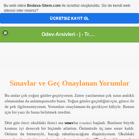
Bu web sitesi
Bedava-Sitem.com
ile ücretsiz oluşturuldu. Siz de kendi web
sitenizi ister misiniz?
ÜCRETSIZ KAYIT OL
Odev-Arsivleri - | - Tr.gg - Sanal Egitim Yuvasi
Sınavlar ve Geç Onaylanan Yorumlar
Bu aralar çok yoğun günler geçiriyorum. Zaten yazılarımın çok uzun aralıklı
olmasından da anlamışsınızdır bunu. Yoğun günler geçirdiğim için, günce ile
de pek ilgilenemiyorum. Yorumları onaylamam da gecikiyor hâliyle. Bunun
için bir yazı ile bunu belirtmek istedim.
Dört gün önce okuldaki ikinci ara
sınav
lar
başladı. Bunların büyük
(vizeler)
kısmını iyi denecek bir biçimde atlattım. Önümüzde üç tane sınav kaldı.
Onların da bitmesiyle, bayağı rahatlayacağımı düşünüyorum. Okuldaki